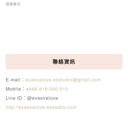
證婚儀式
聯絡資訊
E-mail：
evaevalove.esstudio@gmail.com
Mobile：+
886-918-000-015
Line ID：@evaevalove
http://evaevalove-esstudio.com