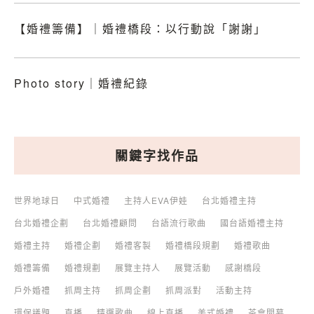
【婚禮籌備】｜婚禮橋段：以行動說「謝謝」
Photo story｜婚禮紀錄
關鍵字找作品
世界地球日
中式婚禮
主持人EVA伊娃
台北婚禮主持
台北婚禮企劃
台北婚禮顧問
台語流行歌曲
國台語婚禮主持
婚禮主持
婚禮企劃
婚禮客製
婚禮橋段規劃
婚禮歌曲
婚禮籌備
婚禮規劃
展覽主持人
展覽活動
感謝橋段
戶外婚禮
抓周主持
抓周企劃
抓周派對
活動主持
環保議題
直播
精選歌曲
線上直播
美式婚禮
茶會開幕