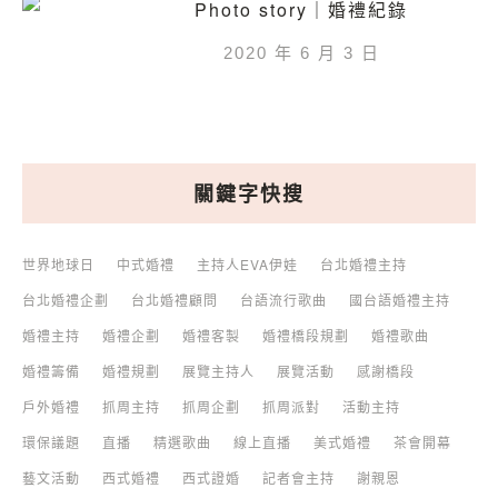
Photo story｜婚禮紀錄
2020 年 6 月 3 日
關鍵字快搜
世界地球日
中式婚禮
主持人EVA伊娃
台北婚禮主持
台北婚禮企劃
台北婚禮顧問
台語流行歌曲
國台語婚禮主持
婚禮主持
婚禮企劃
婚禮客製
婚禮橋段規劃
婚禮歌曲
婚禮籌備
婚禮規劃
展覽主持人
展覽活動
感謝橋段
戶外婚禮
抓周主持
抓周企劃
抓周派對
活動主持
環保議題
直播
精選歌曲
線上直播
美式婚禮
茶會開幕
藝文活動
西式婚禮
西式證婚
記者會主持
謝親恩