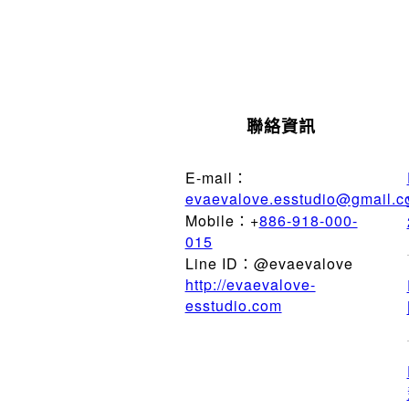
聯絡資訊
E-mail：
evaevalove.esstudio@gmail.
Mobile：+
886-918-000-
015
Line ID：@evaevalove
http://evaevalove-
esstudio.com