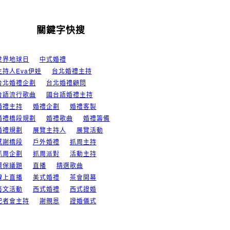
關鍵字快搜
世界地球日
中式婚禮
主持人Eva伊娃
台北婚禮主持
台北婚禮企劃
台北婚禮顧問
台語流行歌曲
國台語婚禮主持
婚禮主持
婚禮企劃
婚禮客製
婚禮橋段規劃
婚禮歌曲
婚禮籌備
婚禮規劃
展覽主持人
展覽活動
感謝橋段
戶外婚禮
抓周主持
抓周企劃
抓周派對
活動主持
環保議題
直播
精選歌曲
線上直播
美式婚禮
茶會開幕
藝文活動
西式婚禮
西式證婚
記者會主持
謝親恩
證婚儀式