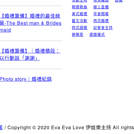
精選歌曲
線上直播
美式婚禮
茶會開幕
【婚禮籌備】婚禮的最佳綠
藝文活動
西式婚禮
葉-The Best man & Brides
西式證婚
記者會主持
maid
謝親恩
證婚儀式
【婚禮籌備】｜婚禮橋段：
以行動說「謝謝」
Photo story｜婚禮紀錄
策
/ Copyright © 2020 Eva Eva Love 伊娃樂主持 All rights