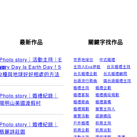
最新作品
關鍵字找作品
Photo story｜活動主持｜E
世界地球日
中式婚禮
com
very Day Is Earth Day！5
主持人Eva伊娃
台北婚禮主持
2種與地球好好相處的方法
台北婚禮企劃
台北婚禮顧問
台語流行歌曲
國台語婚禮主持
婚禮主持
婚禮企劃
Photo story｜婚禮紀錄｜
婚禮客製
婚禮橋段規劃
婚禮歌曲
婚禮籌備
陽明山美國渡假村
婚禮規劃
展覽主持人
展覽活動
感謝橋段
戶外婚禮
抓周主持
Photo story｜婚禮紀錄｜
抓周企劃
抓周派對
翡麗詩莊園
活動主持
環保議題
直播