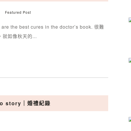
Featured Post
 are the best cures in the doctor’s book. 很難
就如像秋天的...
to story｜婚禮紀錄