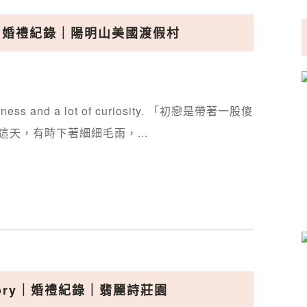
ory｜婚禮紀錄｜陽明山美國渡假村
oolishness and a lot of curiosity. 「初戀是帶著一股傻
這天，有時下著細細毛雨，...
story｜婚禮紀錄｜翡麗詩莊園