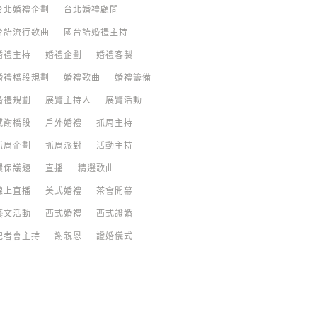
台北婚禮企劃
台北婚禮顧問
台語流行歌曲
國台語婚禮主持
婚禮主持
婚禮企劃
婚禮客製
婚禮橋段規劃
婚禮歌曲
婚禮籌備
婚禮規劃
展覽主持人
展覽活動
感謝橋段
戶外婚禮
抓周主持
抓周企劃
抓周派對
活動主持
環保議題
直播
精選歌曲
線上直播
美式婚禮
茶會開幕
藝文活動
西式婚禮
西式證婚
記者會主持
謝親恩
證婚儀式