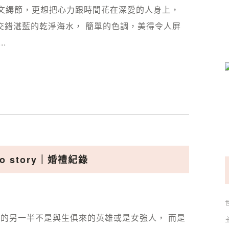
ming 比起繁文縟節，更想把心力跟時間花在深愛的人身上，
交錯湛藍的乾淨海水， 簡單的色調，美得令人屏
.
to story｜婚禮紀錄
候我們想找的另一半不是與生俱來的英雄或是女強人， 而是