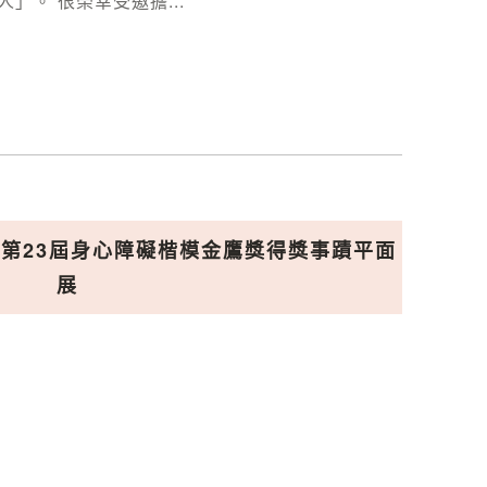
」。 很榮幸受邀擔...
主持｜第23屆身心障礙楷模金鷹獎得獎事蹟平面
展